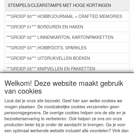
STEMPELS/CLEARSTAMPS MET HOGE KORTINGEN
***GROEP 00*** HOBBYJOURNAAL + CRAFTED MEMORIES
***GROEP 01*** BORDUREN EN HAKEN
***GROEP 02*** LINNENKARTON, KARTONPAKKETTEN
***GROEP 03***,HOBBYDOTS, SPARKLES
***GROEP 04*** UITDRUKVELLEN BOEKEN
***GROEP 05*** KNIPVELLEN EN PAKKETTEN
***GROEP 06*** TAPE/LIJM SNIJMALLEN STEMPELS
Welkom! Deze website maakt gebruik
van cookies
***GROEP 07*** KAARTEN +SCRAP TOEBEHOREN
***GROEP 08*** TEKENEN EN KLEUREN, GELPEN,MARKER
Leuk dat je onze site bezoekt. Geef hier aan welke cookies we
mogen plaatsen. De noodzakelijke cookies verzamelen geen
***GROEP 09*** KRALEN EN TOEBEHOREN
persoonsgegevens. De overige cookies helpen ons de site en je
bezoekerservaring te verbeteren. Ook helpen ze ons om onze
***GROEP 10*** WENSKAARTEN MET ENV. €0,75
producten beter bij je onder de aandacht te brengen. Ga je voor
een optimaal werkende website inclusief alle voordelen? Vink dan