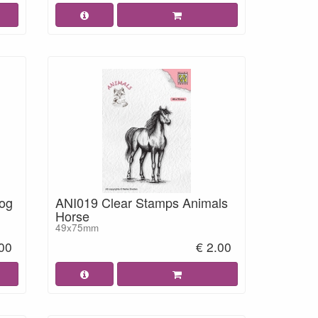
og
ANI019 Clear Stamps Animals
Horse
49x75mm
.00
€ 2.00