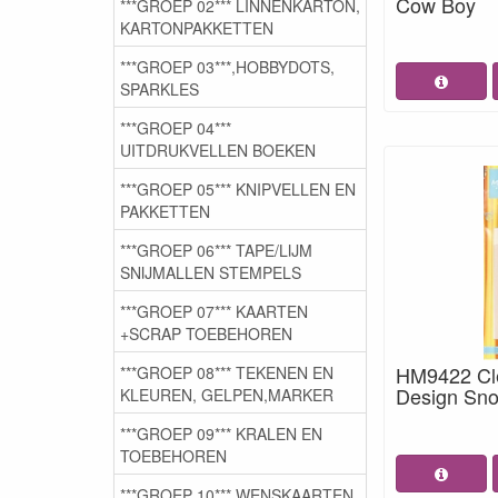
Cow Boy
***GROEP 02*** LINNENKARTON,
KARTONPAKKETTEN
***GROEP 03***,HOBBYDOTS,
SPARKLES
***GROEP 04***
UITDRUKVELLEN BOEKEN
***GROEP 05*** KNIPVELLEN EN
PAKKETTEN
***GROEP 06*** TAPE/LIJM
SNIJMALLEN STEMPELS
***GROEP 07*** KAARTEN
+SCRAP TOEBEHOREN
HM9422 Cl
***GROEP 08*** TEKENEN EN
Design Sno
KLEUREN, GELPEN,MARKER
***GROEP 09*** KRALEN EN
TOEBEHOREN
***GROEP 10*** WENSKAARTEN