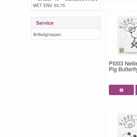
MET ENV. €0,75
Service
Artikelgroepen
PI003 Nelli
Pig Butterfl