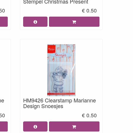
Stempel Christmas Present
.50
€ 0.50
ne
HM9426 Clearstamp Marianne
Design Snoesjes
.50
€ 0.50