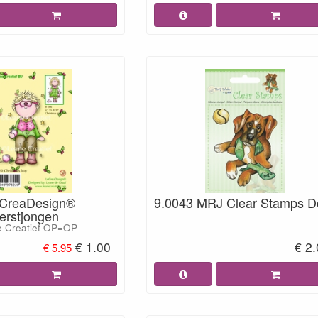
eCreaDesign®
9.0043 MRJ Clear Stamps D
erstjongen
e Creatief OP=OP
€ 1.00
€ 2
€ 5.95