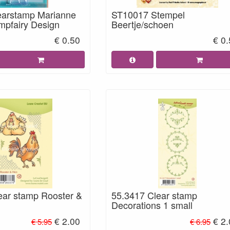
earstamp Marianne
ST10017 Stempel
mpfairy Design
Beertje/schoen
€ 0.50
€ 0
ear stamp Rooster &
55.3417 Clear stamp
Decorations 1 small
€ 2.00
€ 2
€ 5.95
€ 6.95