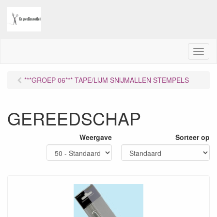
M
e
n
***GROEP 06*** TAPE/LIJM SNIJMALLEN STEMPELS
u
GEREEDSCHAP
Weergave
Sorteer op