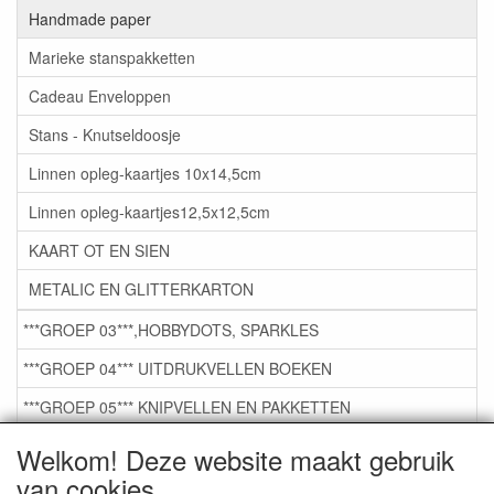
Handmade paper
Marieke stanspakketten
Cadeau Enveloppen
Stans - Knutseldoosje
Linnen opleg-kaartjes 10x14,5cm
Linnen opleg-kaartjes12,5x12,5cm
KAART OT EN SIEN
METALIC EN GLITTERKARTON
***GROEP 03***,HOBBYDOTS, SPARKLES
***GROEP 04*** UITDRUKVELLEN BOEKEN
***GROEP 05*** KNIPVELLEN EN PAKKETTEN
***GROEP 06*** TAPE/LIJM SNIJMALLEN STEMPELS
Welkom! Deze website maakt gebruik
van cookies
***GROEP 07*** KAARTEN +SCRAP TOEBEHOREN