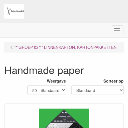
M
e
n
***GROEP 02*** LINNENKARTON, KARTONPAKKETTEN
u
Handmade paper
Weergave
Sorteer op