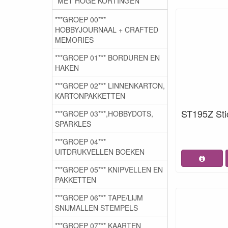
MET HOGE KORTINGEN
***GROEP 00***
HOBBYJOURNAAL + CRAFTED
MEMORIES
***GROEP 01*** BORDUREN EN
HAKEN
***GROEP 02*** LINNENKARTON,
KARTONPAKKETTEN
ST195Z Stic
***GROEP 03***,HOBBYDOTS,
SPARKLES
***GROEP 04***
UITDRUKVELLEN BOEKEN
***GROEP 05*** KNIPVELLEN EN
PAKKETTEN
***GROEP 06*** TAPE/LIJM
SNIJMALLEN STEMPELS
***GROEP 07*** KAARTEN