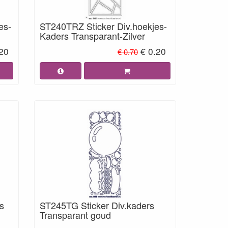
es-
ST240TRZ Sticker Div.hoekjes-
Kaders Transparant-Zilver
.20
€ 0.20
€ 0.70
s
ST245TG Sticker Div.kaders
Transparant goud