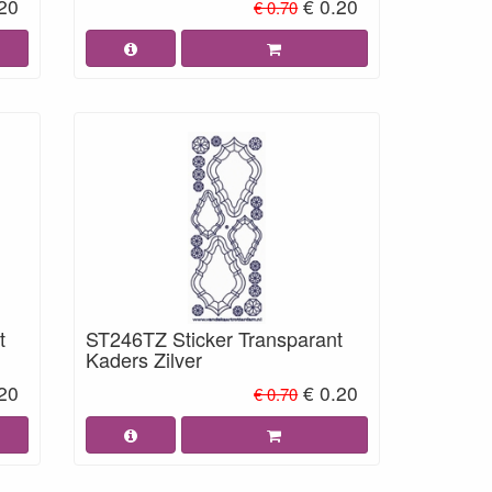
.20
€ 0.20
€ 0.70
t
ST246TZ Sticker Transparant
Kaders Zilver
.20
€ 0.20
€ 0.70