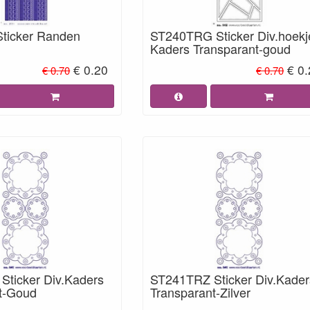
ticker Randen
ST240TRG Sticker Div.hoekj
Kaders Transparant-goud
€ 0.20
€ 0
€ 0.70
€ 0.70
ticker Div.Kaders
ST241TRZ Sticker Div.Kader
t-Goud
Transparant-Zilver