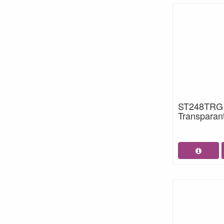
ST248TRG S
Transparan