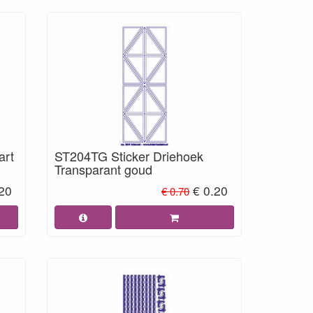
art
ST204TG Sticker Driehoek
Transparant goud
.20
€ 0.20
€ 0.70