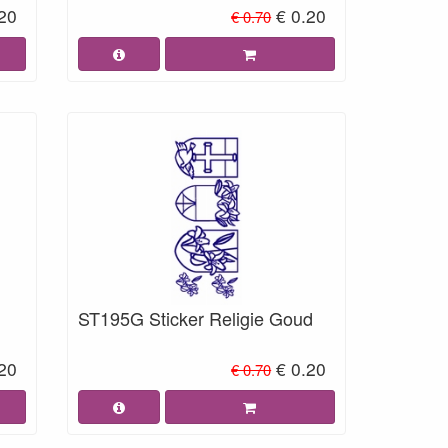
.20
€ 0.20
€ 0.70
ST195G Sticker Religie Goud
.20
€ 0.20
€ 0.70