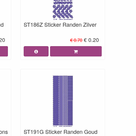
ud
ST186Z Sticker Randen Zilver
.20
€ 0.20
€ 0.70
ons
ST191G Sticker Randen Goud