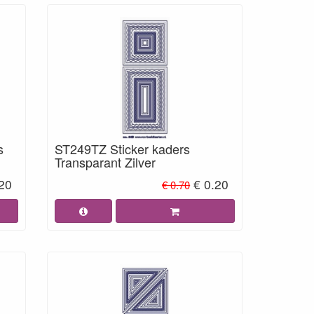
s
ST249TZ Sticker kaders
Transparant Zilver
.20
€ 0.20
€ 0.70