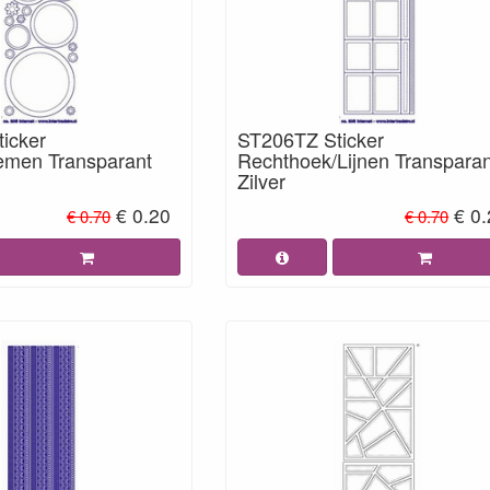
icker
ST206TZ Sticker
oemen Transparant
Rechthoek/Lijnen Transparan
Zilver
€ 0.20
€ 0
€ 0.70
€ 0.70