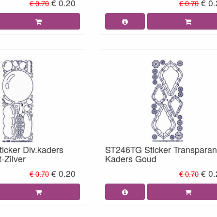
€ 0.20
€ 0
€ 0.70
€ 0.70
icker Div.kaders
ST246TG Sticker Transparan
-Zilver
Kaders Goud
€ 0.20
€ 0
€ 0.70
€ 0.70