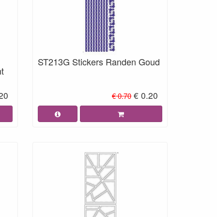
ST213G Stickers Randen Goud
t
.20
€ 0.20
€ 0.70