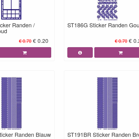
cker Randen /
ST186G Sticker Randen Go
oud
€ 0.20
€ 0
€ 0.70
€ 0.70
icker Randen Blauw
ST191BR Sticker Randen Br