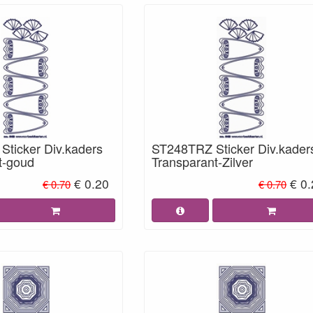
ticker Div.kaders
ST248TRZ Sticker Div.kader
t-goud
Transparant-Zilver
€ 0.20
€ 0
€ 0.70
€ 0.70