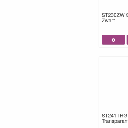
ST230ZW S
Zwart
ST241TRG S
Transparan