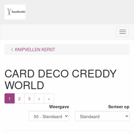
M
e
n
KNIPVELLEN KERST
u
CARD DECO CREDDY
WORLD
1
2
3
>
»
Weergave
Sorteer op