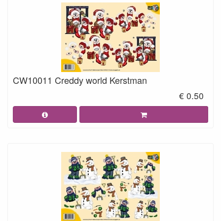
CW10011 Creddy world Kerstman
€ 0.50