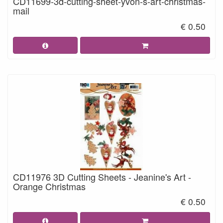
CD11699-3d-cutting-sheet-yvon-s-art-christmas-
mail
€ 0.50
CD11976 3D Cutting Sheets - Jeanine's Art -
Orange Christmas
€ 0.50