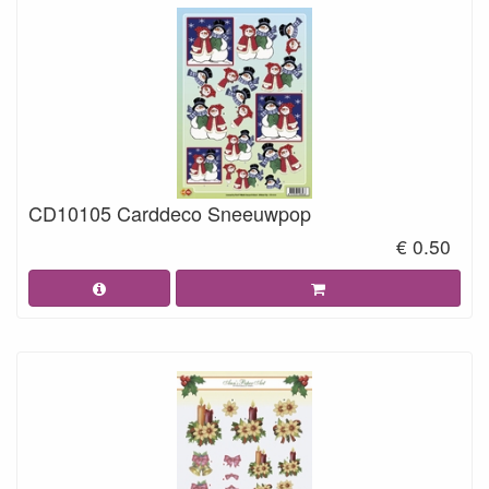
CD10105 Carddeco Sneeuwpop
€ 0.50