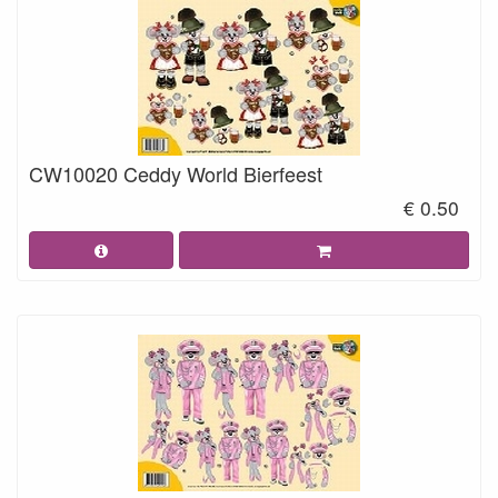
CW10020 Ceddy World Bierfeest
€ 0.50