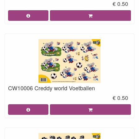
€ 0.50
CW10006 Creddy world Voetballen
€ 0.50