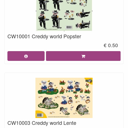
CW10001 Creddy world Popster
€ 0.50
CW10003 Creddy world Lente