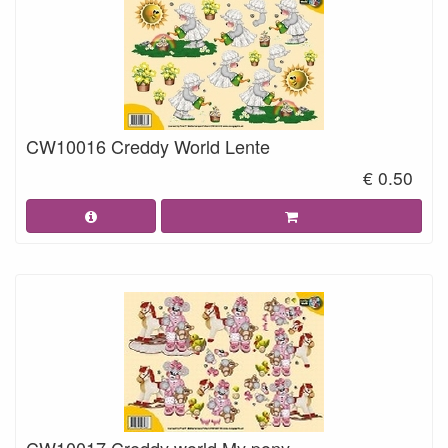
CW10016 Creddy World Lente
€ 0.50
CW10017 Creddy world My pony