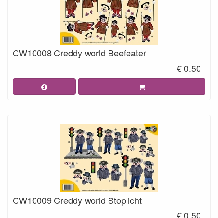
CW10008 Creddy world Beefeater
€ 0.50
CW10009 Creddy world Stoplicht
€ 0.50