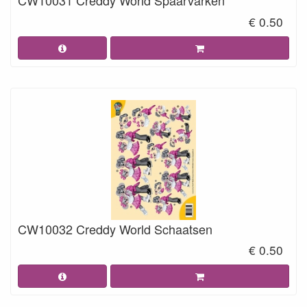
CW10031 Creddy World Spaarvarken
€ 0.50
CW10032 Creddy World Schaatsen
€ 0.50