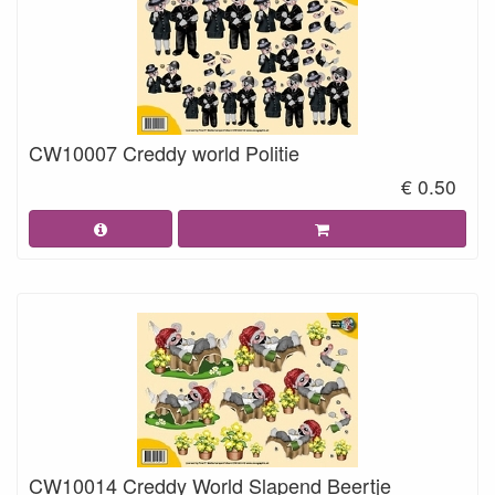
CW10007 Creddy world Politie
€ 0.50
CW10014 Creddy World Slapend Beertje