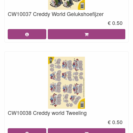
CW10037 Creddy World Gelukshoefijzer
€ 0.50
CW10038 Creddy world Tweeling
€ 0.50