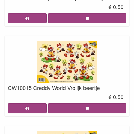
€ 0.50
CW10015 Creddy World Vrolijk beertje
€ 0.50