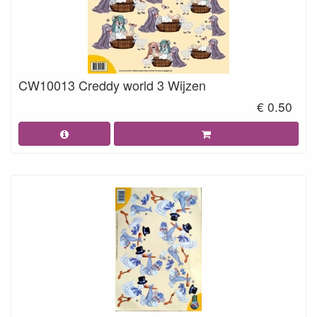
CW10013 Creddy world 3 Wijzen
€ 0.50