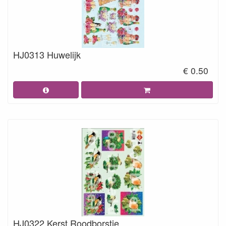
HJ0313 Huwelijk
€ 0.50
HJ0322 Kerst Roodborstje