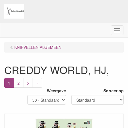
M
e
n
KNIPVELLEN ALGEMEEN
u
CREDDY WORLD, HJ,
1
2
>
»
Weergave
Sorteer op