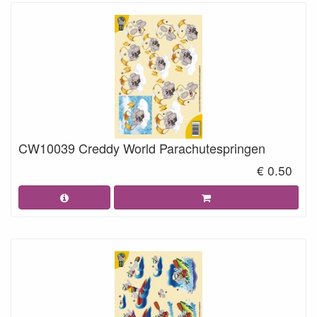
CW10039 Creddy World Parachutespringen
€ 0.50