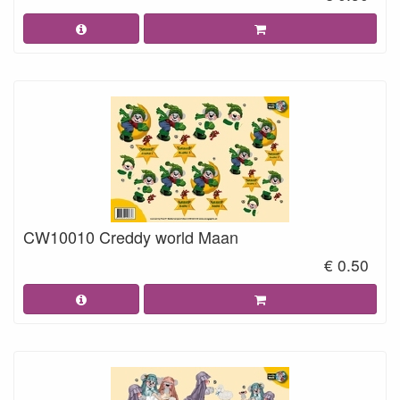
CW10010 Creddy world Maan
€ 0.50