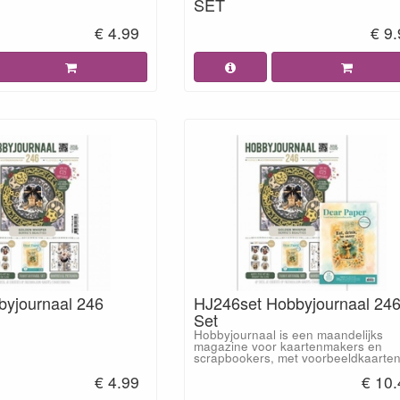
SET
€ 4.99
€ 9
yjournaal 246
HJ246set Hobbyjournaal 24
Set
Hobbyjournaal is een maandelijks
magazine voor kaartenmakers en
scrapbookers, met voorbeeldkaarten
€ 4.99
€ 10