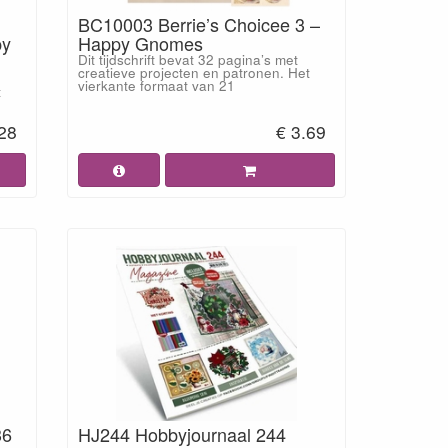
BC10003 Berrie’s Choicee 3 –
py
Happy Gnomes
Dit tijdschrift bevat 32 pagina’s met
creatieve projecten en patronen. Het
vierkante formaat van 21
t
.28
€ 3.69
36
HJ244 Hobbyjournaal 244