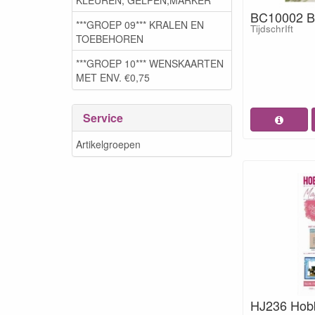
BC10002 Be
***GROEP 09*** KRALEN EN
TijdschrIft
TOEBEHOREN
***GROEP 10*** WENSKAARTEN
MET ENV. €0,75
Service
Artikelgroepen
HJ236 Hobb