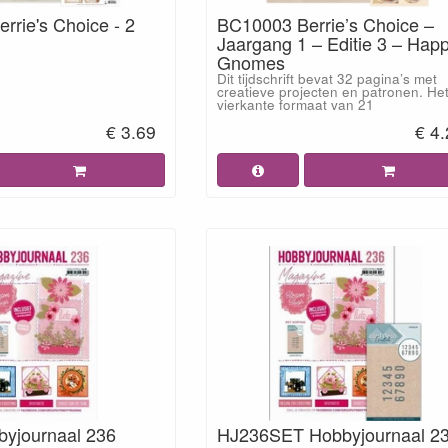
rrie's Choice - 2
BC10003 Berrie’s Choice –
Jaargang 1 – Editie 3 – Hap
Gnomes
Dit tijdschrift bevat 32 pagina’s met
creatieve projecten en patronen. He
vierkante formaat van 21
€ 3.69
€ 4
yjournaal 236
HJ236SET Hobbyjournaal 2