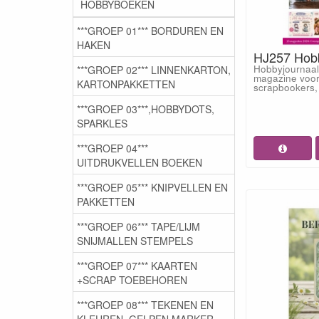
HOBBYBOEKEN
***GROEP 01*** BORDUREN EN
HAKEN
HJ257 Hobb
Hobbyjournaal
***GROEP 02*** LINNENKARTON,
magazine voor
KARTONPAKKETTEN
scrapbookers,
***GROEP 03***,HOBBYDOTS,
SPARKLES
***GROEP 04***
UITDRUKVELLEN BOEKEN
***GROEP 05*** KNIPVELLEN EN
PAKKETTEN
***GROEP 06*** TAPE/LIJM
SNIJMALLEN STEMPELS
***GROEP 07*** KAARTEN
+SCRAP TOEBEHOREN
***GROEP 08*** TEKENEN EN
KLEUREN, GELPEN,MARKER