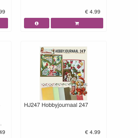
.99
€ 4.99
6
HJ247 Hobbyjournaal 247
,
.49
€ 4.99