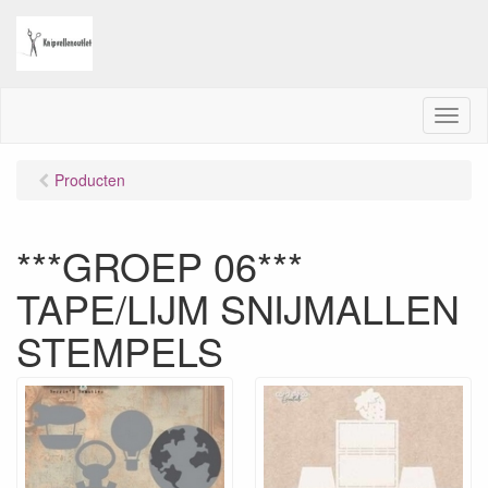
M
e
n
Producten
u
***GROEP 06***
TAPE/LIJM SNIJMALLEN
STEMPELS