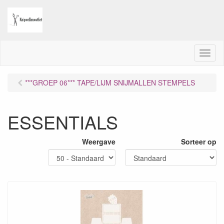
M
e
n
***GROEP 06*** TAPE/LIJM SNIJMALLEN STEMPELS
u
ESSENTIALS
Weergave
Sorteer op