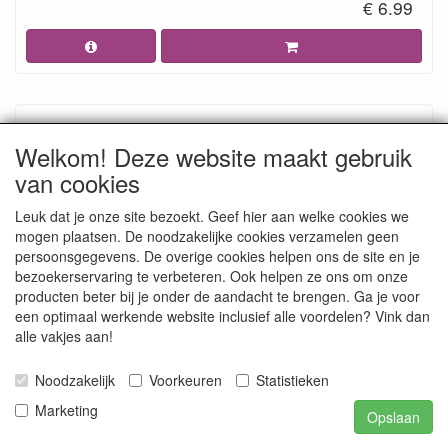
€ 6.99
Welkom! Deze website maakt gebruik
van cookies
Leuk dat je onze site bezoekt. Geef hier aan welke cookies we
mogen plaatsen. De noodzakelijke cookies verzamelen geen
persoonsgegevens. De overige cookies helpen ons de site en je
bezoekerservaring te verbeteren. Ook helpen ze ons om onze
producten beter bij je onder de aandacht te brengen. Ga je voor
CDEST097 Stencil - Owlways Yours - Script A5
een optimaal werkende website inclusief alle voordelen? Vink dan
A5 Tekenstencil voor het maken van een figuurkaart.
alle vakjes aan!
€ 4.99
Noodzakelijk
Voorkeuren
Statistieken
Marketing
Opslaan