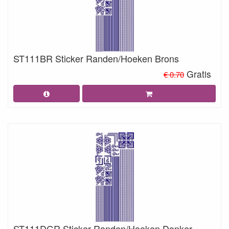
ST111BR Sticker Randen/Hoeken Brons
Gratis
€ 0.70
ST111DGR Sticker Randen/Hoeken Donker