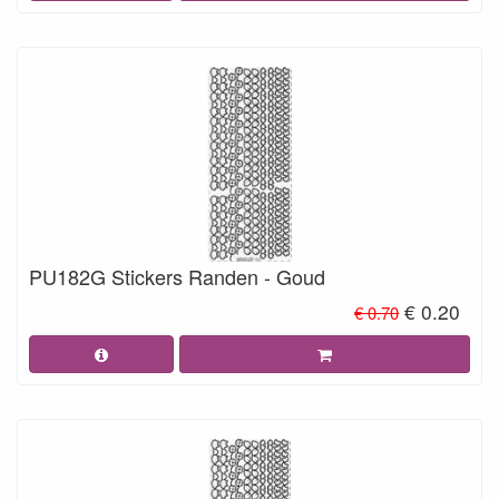
PU182G Stickers Randen - Goud
€ 0.20
€ 0.70