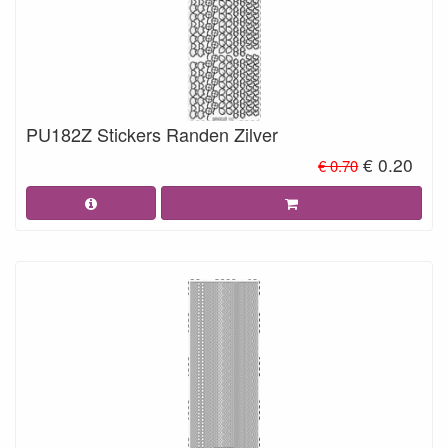
PU182Z Stickers Randen Zilver
€ 0.20
€ 0.70