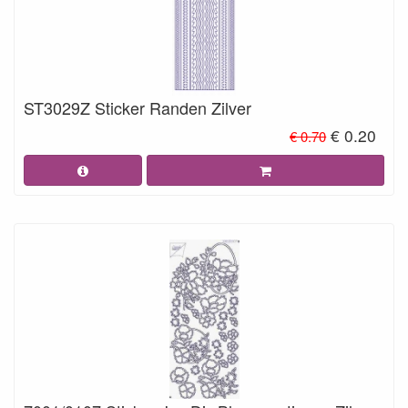
ST3029Z Sticker Randen Zilver
€ 0.20
€ 0.70