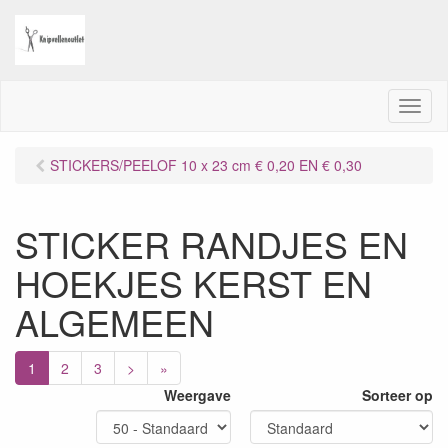
M
e
n
STICKERS/PEELOF 10 x 23 cm € 0,20 EN € 0,30
u
STICKER RANDJES EN
HOEKJES KERST EN
ALGEMEEN
1
2
3
>
»
Weergave
Sorteer op