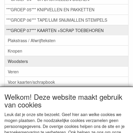
***GROEP 05*** KNIPVELLEN EN PAKKETTEN
***GROEP 06*** TAPE/LIJM SNIJMALLEN STEMPELS
***GROEP 07*** KAARTEN +SCRAP TOEBEHOREN
Plakstrass / Afwrijfteksten
Knopen
Woodsters
Veren
Voor kaarten/schrapbook
EMBELLISHMENTS PICKUP
Welkom! Deze website maakt gebruik
van cookies
LINT & CHARMS
***GROEP 08*** TEKENEN EN KLEUREN, GELPEN,MARKER
Leuk dat je onze site bezoekt. Geef hier aan welke cookies we
mogen plaatsen. De noodzakelijke cookies verzamelen geen
***GROEP 09*** KRALEN EN TOEBEHOREN
persoonsgegevens. De overige cookies helpen ons de site en je
bezoekerservaring te verbeteren. Ook helpen ze ons om onze