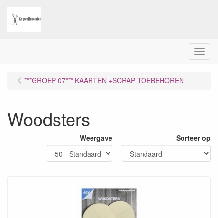
M
e
n
***GROEP 07*** KAARTEN +SCRAP TOEBEHOREN
u
Woodsters
Weergave
Sorteer op