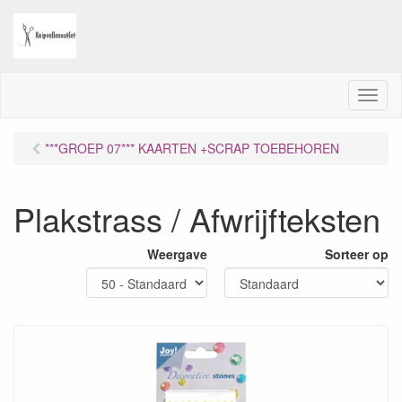
M
e
n
***GROEP 07*** KAARTEN +SCRAP TOEBEHOREN
u
Plakstrass / Afwrijfteksten
Weergave
Sorteer op