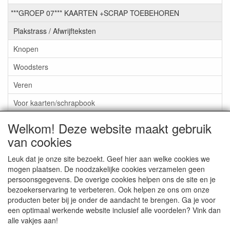
***GROEP 07*** KAARTEN +SCRAP TOEBEHOREN
Plakstrass / Afwrijfteksten
Knopen
Woodsters
Veren
Voor kaarten/schrapbook
EMBELLISHMENTS PICKUP
Welkom! Deze website maakt gebruik
van cookies
LINT & CHARMS
***GROEP 08*** TEKENEN EN KLEUREN, GELPEN,MARKER
Leuk dat je onze site bezoekt. Geef hier aan welke cookies we
mogen plaatsen. De noodzakelijke cookies verzamelen geen
***GROEP 09*** KRALEN EN TOEBEHOREN
persoonsgegevens. De overige cookies helpen ons de site en je
bezoekerservaring te verbeteren. Ook helpen ze ons om onze
***GROEP 10*** WENSKAARTEN MET ENV. €0,75
producten beter bij je onder de aandacht te brengen. Ga je voor
een optimaal werkende website inclusief alle voordelen? Vink dan
alle vakjes aan!
Service