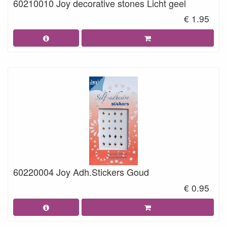
60210010 Joy decorative stones Licht geel
€ 1.95
60220004 Joy Adh.Stickers Goud
€ 0.95