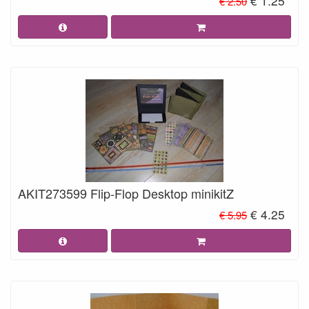
€ 1.25
€ 2.50
AKIT273599 Flip-Flop Desktop minikitZ
€ 4.25
€ 5.95