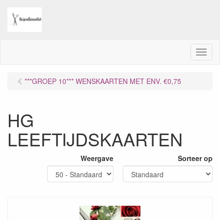
M
e
n
***GROEP 10*** WENSKAARTEN MET ENV. €0,75
u
HG
LEEFTIJDSKAARTEN
Weergave
Sorteer op