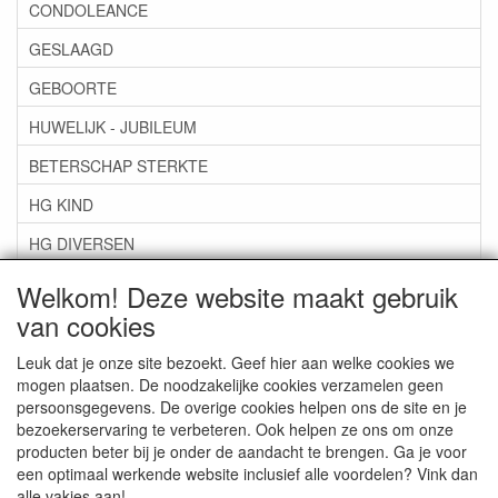
CONDOLEANCE
GESLAAGD
GEBOORTE
HUWELIJK - JUBILEUM
BETERSCHAP STERKTE
HG KIND
HG DIVERSEN
HG LEEFTIJDSKAARTEN
Welkom! Deze website maakt gebruik
van cookies
SARA, ABRAHAM, PENSIOEN, VUT
ZOMAAR, NIEUWE WONING
Leuk dat je onze site bezoekt. Geef hier aan welke cookies we
mogen plaatsen. De noodzakelijke cookies verzamelen geen
DIVERSEN
persoonsgegevens. De overige cookies helpen ons de site en je
bezoekerservaring te verbeteren. Ook helpen ze ons om onze
BUDGETKAARTEN
producten beter bij je onder de aandacht te brengen. Ga je voor
een optimaal werkende website inclusief alle voordelen? Vink dan
alle vakjes aan!