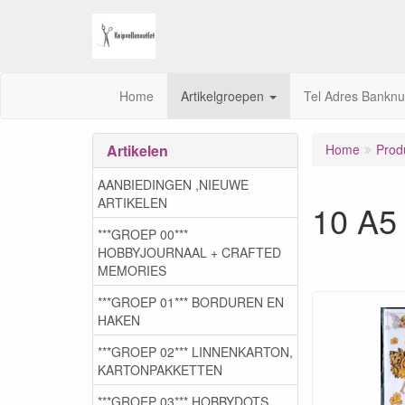
Home
Artikelgroepen
Tel Adres Bankn
Artikelen
Home
Prod
AANBIEDINGEN ,NIEUWE
ARTIKELEN
10 A5
***GROEP 00***
HOBBYJOURNAAL + CRAFTED
MEMORIES
***GROEP 01*** BORDUREN EN
HAKEN
***GROEP 02*** LINNENKARTON,
KARTONPAKKETTEN
***GROEP 03***,HOBBYDOTS,