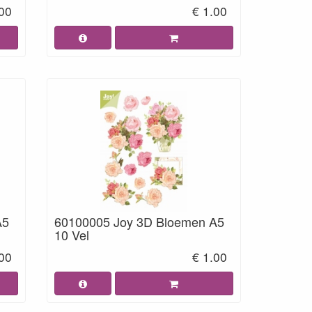
.00
€ 1.00
A5
60100005 Joy 3D Bloemen A5
10 Vel
.00
€ 1.00