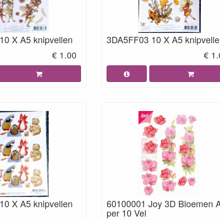
0 X A5 knipvellen
3DA5FF03 10 X A5 knipvell
€ 1.00
€ 1
0 X A5 knipvellen
60100001 Joy 3D Bloemen 
per 10 Vel