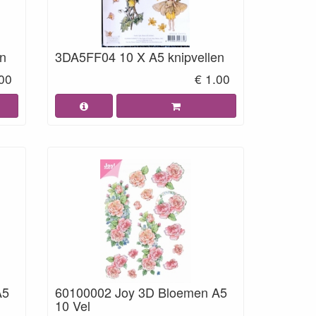
en
3DA5FF04 10 X A5 knipvellen
.00
€ 1.00
A5
60100002 Joy 3D Bloemen A5
10 Vel