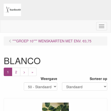
M
e
n
***GROEP 10*** WENSKAARTEN MET ENV. €0,75
u
BLANCO
1
2
>
»
Weergave
Sorteer op