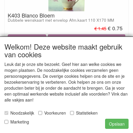
K403 Blanco Bloem
Dubbele wenskaart met envelop Afm.kaart 110 X170 MM
€ 0.75
€ 1.45
Welkom! Deze website maakt gebruik
van cookies
Leuk dat je onze site bezoekt. Geef hier aan welke cookies we
mogen plaatsen. De noodzakelijke cookies verzamelen geen
persoonsgegevens. De overige cookies helpen ons de site en je
bezoekerservaring te verbeteren. Ook helpen ze ons om onze
producten beter bij je onder de aandacht te brengen. Ga je voor
een optimaal werkende website inclusief alle voordelen? Vink dan
alle vakjes aan!
K404 Blanco Bloem
Dubbele wenskaart met envelop Afm.kaart 110 X170 MM
Noodzakelijk
Voorkeuren
Statistieken
€ 0.75
€ 1.45
Marketing
Opslaan