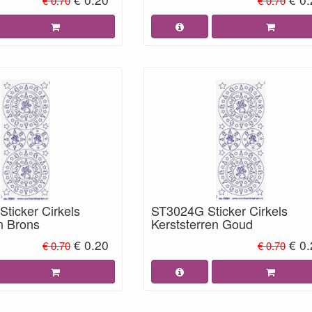
€ 0.70
€ 0.70
ticker Cirkels
ST3024G Sticker Cirkels
n Brons
Kerststerren Goud
€ 0.20
€ 0
€ 0.70
€ 0.70