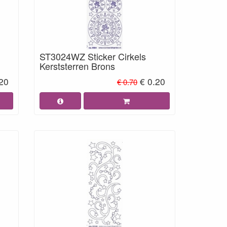
ST3024WZ Sticker Cirkels
Kerststerren Brons
.20
€ 0.20
€ 0.70