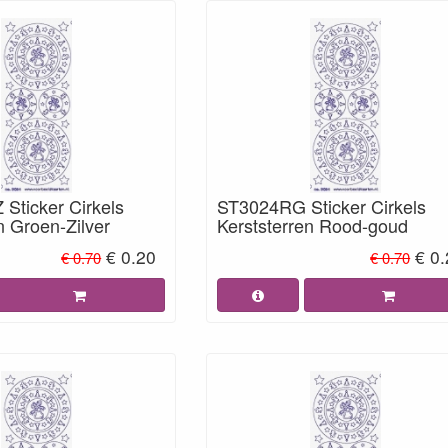
Sticker Cirkels
ST3024RG Sticker Cirkels
n Groen-Zilver
Kerststerren Rood-goud
€ 0.20
€ 0
€ 0.70
€ 0.70