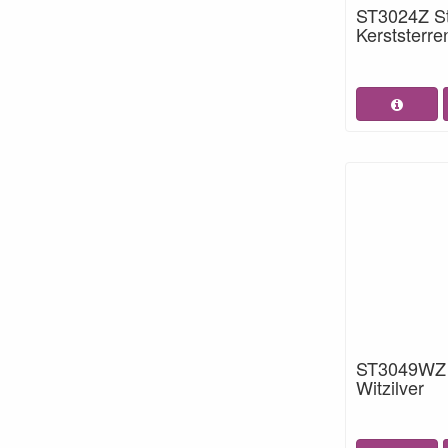
ST3024Z St
Kerststerre
ST3049WZ S
Witzilver