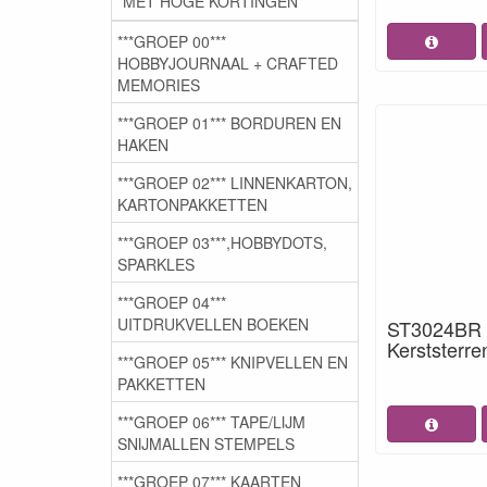
MET HOGE KORTINGEN
***GROEP 00***
HOBBYJOURNAAL + CRAFTED
MEMORIES
***GROEP 01*** BORDUREN EN
HAKEN
***GROEP 02*** LINNENKARTON,
KARTONPAKKETTEN
***GROEP 03***,HOBBYDOTS,
SPARKLES
***GROEP 04***
UITDRUKVELLEN BOEKEN
ST3024BR S
Kerststerre
***GROEP 05*** KNIPVELLEN EN
PAKKETTEN
***GROEP 06*** TAPE/LIJM
SNIJMALLEN STEMPELS
***GROEP 07*** KAARTEN