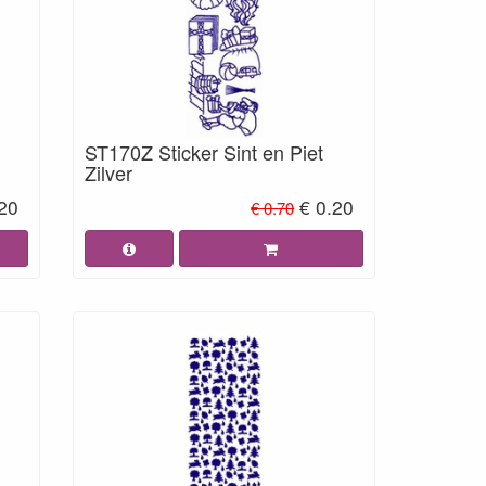
ST170Z Sticker Sint en Piet
Zilver
.20
€ 0.20
€ 0.70