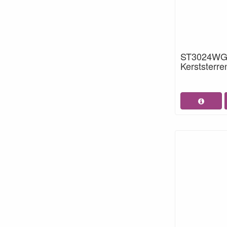
ST3024WG S
Kerststerr