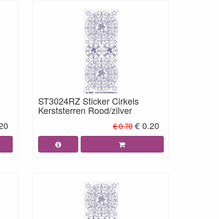
ST3024RZ Sticker Cirkels
Kerststerren Rood/zilver
.20
€ 0.20
€ 0.70