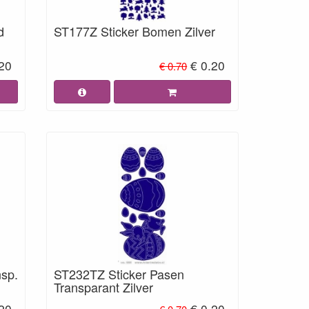
d
ST177Z Sticker Bomen Zilver
.20
€ 0.20
€ 0.70
sp.
ST232TZ Sticker Pasen
Transparant Zilver
.20
€ 0.20