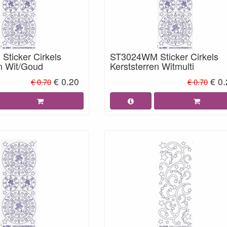
ticker Cirkels
ST3024WM Sticker Cirkels
en Wit/Goud
Kerststerren Witmulti
€ 0.20
€ 0
€ 0.70
€ 0.70