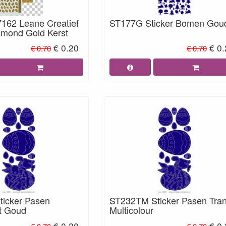
162 Leane Creatief
ST177G Sticker Bomen Gou
iamond Gold Kerst
€ 0.20
€ 0
€ 0.70
€ 0.70
icker Pasen
ST232TM Sticker Pasen Tran
t Goud
Multicolour
€ 0.20
€ 0