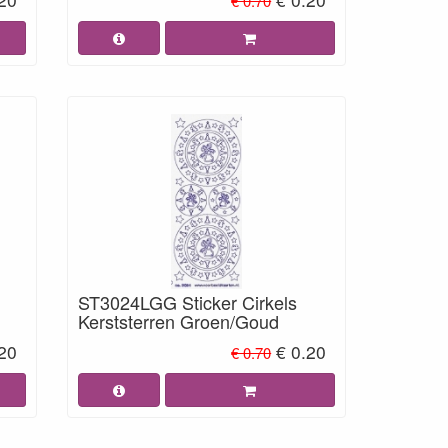
€ 0.70
ST3024LGG Sticker Cirkels
Kerststerren Groen/Goud
.20
€ 0.20
€ 0.70