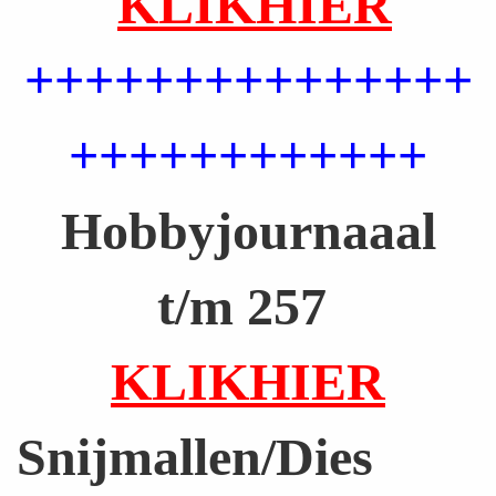
KLIKHIER
a
a
+++++++++++++++
r
t
++++++++++++
e
Hobbyjournaaal
n
t/m 257
KLIKHIER
Snijmallen/Dies