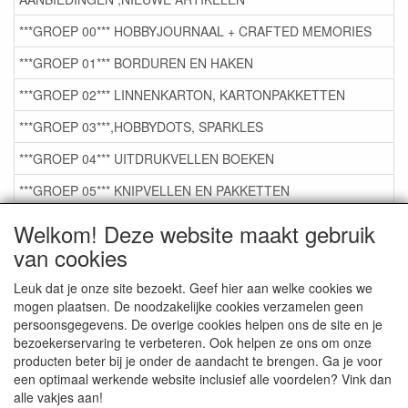
***GROEP 00*** HOBBYJOURNAAL + CRAFTED MEMORIES
***GROEP 01*** BORDUREN EN HAKEN
***GROEP 02*** LINNENKARTON, KARTONPAKKETTEN
***GROEP 03***,HOBBYDOTS, SPARKLES
***GROEP 04*** UITDRUKVELLEN BOEKEN
***GROEP 05*** KNIPVELLEN EN PAKKETTEN
***GROEP 06*** TAPE/LIJM SNIJMALLEN STEMPELS
Welkom! Deze website maakt gebruik
van cookies
***GROEP 07*** KAARTEN +SCRAP TOEBEHOREN
***GROEP 08*** TEKENEN EN KLEUREN, GELPEN,MARKER
Leuk dat je onze site bezoekt. Geef hier aan welke cookies we
mogen plaatsen. De noodzakelijke cookies verzamelen geen
***GROEP 09*** KRALEN EN TOEBEHOREN
persoonsgegevens. De overige cookies helpen ons de site en je
bezoekerservaring te verbeteren. Ook helpen ze ons om onze
***GROEP 10*** WENSKAARTEN MET ENV. €0,75
producten beter bij je onder de aandacht te brengen. Ga je voor
een optimaal werkende website inclusief alle voordelen? Vink dan
alle vakjes aan!
Service