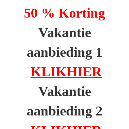
,
50 % Korting
v
Vakantie
o
o
aanbieding 1
r
b
KLIKHIER
e
e
Vakantie
l
aanbieding 2
d
k