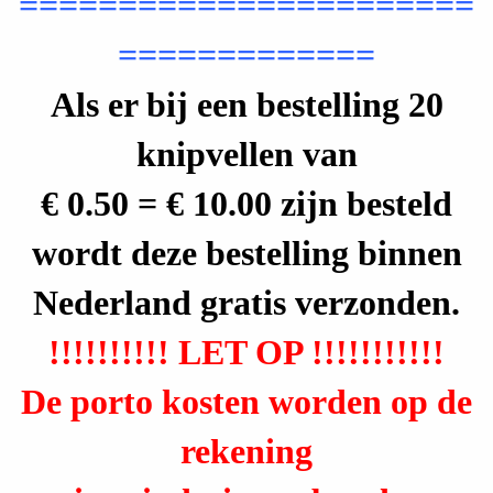
=======================
D
=============
e
Als er bij een bestelling 20
c
knipvellen van
o
u
€ 0.50 = € 10.00 zijn besteld
p
wordt deze bestelling binnen
a
Nederland gratis verzonden.
g
!!!!!!!!!! LET OP !!!!!!!!!!!
e
De porto kosten worden op de
,
rekening
M