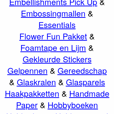
Embellishments Pick Up
&
Embossingmallen
&
Essentials
Flower Fun Pakket
&
Foamtape en Lijm
&
Gekleurde Stickers
Gelpennen
&
Gereedschap
&
Glaskralen
&
Glasparels
Haakpakketten
&
Handmade
Paper
&
Hobbyboeken