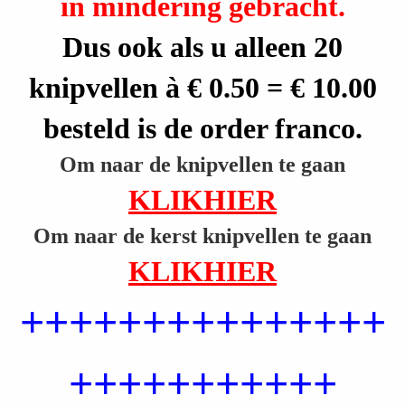
in mindering gebracht.
a
r
Dus ook als u alleen 20
i
knipvellen à € 0.50 = € 10.00
e
besteld is de order franco.
k
Om naar de knipvellen te gaan
e
KLIKHIER
d
Om naar de kerst knipvellen te gaan
e
KLIKHIER
s
+++++++++++++++
i
g
+++++++++++
n