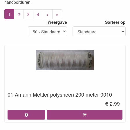
handborduren.
1
2
3
4
>
»
Weergave
Sorteer op
01 Amann Mettler polysheen 200 meter 0010
€ 2.99