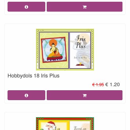
Hobbydols 18 Iris Plus
€ 1.20
€ 1.95