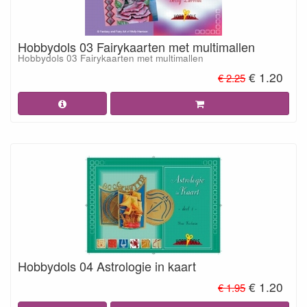
Hobbydols 03 Fairykaarten met multimallen
Hobbydols 03 Fairykaarten met multimallen
€ 1.20
€ 2.25
Hobbydols 04 Astrologie in kaart
€ 1.20
€ 1.95