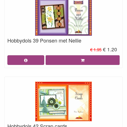
Hobbydols 39 Ponsen met Nellie
€ 1.20
€ 1.95
Hobbydols 42 Scrap cards