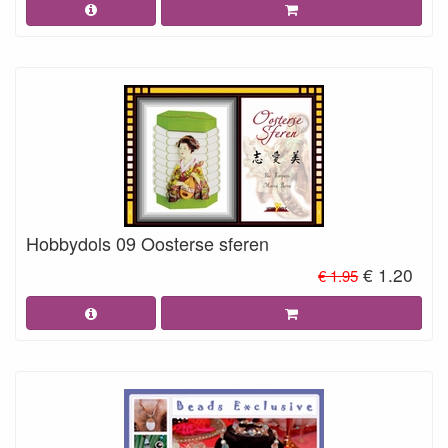
Hobbydols 09 Oosterse sferen
€ 1.20
€ 1.95