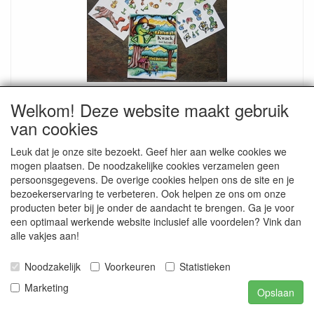
Kwack lost het op
Welkom! Deze website maakt gebruik
Leuk boekje met een verhaal en 8 A 5 knipvellen die in het
boekje worden Gebr.
van cookies
€ 1.45
€ 3.25
Leuk dat je onze site bezoekt. Geef hier aan welke cookies we
mogen plaatsen. De noodzakelijke cookies verzamelen geen
persoonsgegevens. De overige cookies helpen ons de site en je
bezoekerservaring te verbeteren. Ook helpen ze ons om onze
producten beter bij je onder de aandacht te brengen. Ga je voor
een optimaal werkende website inclusief alle voordelen? Vink dan
alle vakjes aan!
Noodzakelijk
Voorkeuren
Statistieken
Marketing
Opslaan