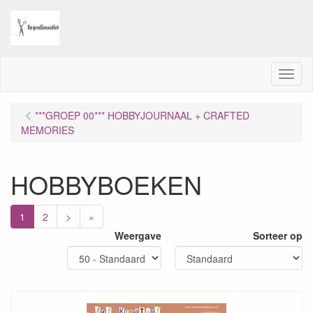
M
e
n
***GROEP 00*** HOBBYJOURNAAL + CRAFTED
u
MEMORIES
HOBBYBOEKEN
1
2
>
»
Weergave
Sorteer op