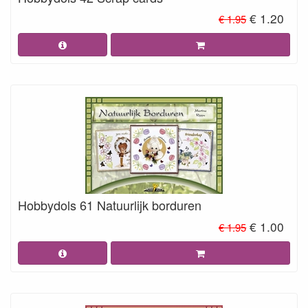
€ 1.20
€ 1.95
Hobbydols 61 Natuurlijk borduren
€ 1.00
€ 1.95