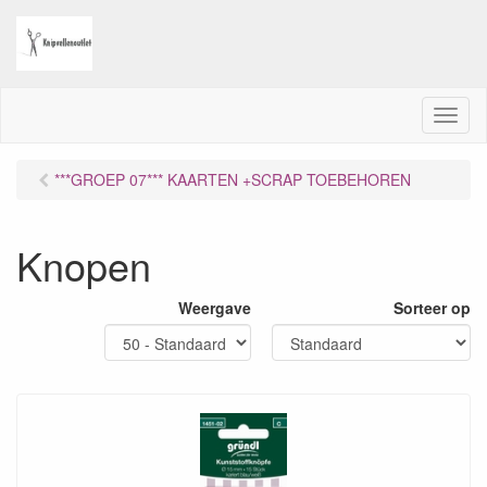
M
e
n
***GROEP 07*** KAARTEN +SCRAP TOEBEHOREN
u
Knopen
Weergave
Sorteer op