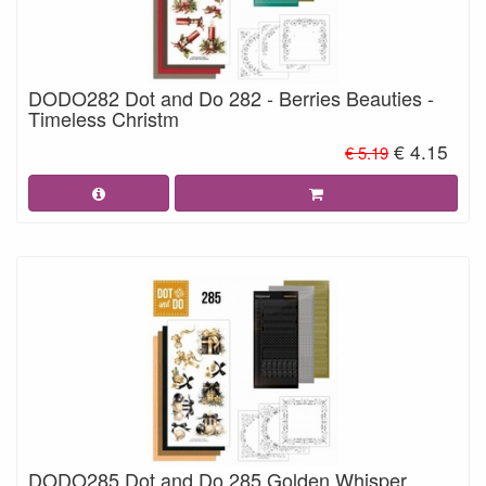
DODO282 Dot and Do 282 - Berries Beauties -
Timeless Christm
€ 4.15
€ 5.19
DODO285 Dot and Do 285 Golden Whisper