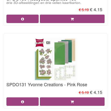
drie 3D-afbeeldingen en drie vellen kaartkarton.
€ 4.15
€ 5.19
SPDO131 Yvonne Creations - Pink Rose
€ 4.15
€ 5.19