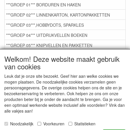
***GROEP 01*** BORDUREN EN HAKEN
***GROEP 02*** LINNENKARTON, KARTONPAKKETTEN
***GROEP 03***,HOBBYDOTS, SPARKLES
***GROEP 04*** UITDRUKVELLEN BOEKEN
***GROEP 05*** KNIPVELLEN EN PAKKETTEN
***GROEP 06*** TAPE/LIJM SNIJMALLEN STEMPELS
Welkom! Deze website maakt gebruik
van cookies
***GROEP 07*** KAARTEN +SCRAP TOEBEHOREN
***GROEP 08*** TEKENEN EN KLEUREN, GELPEN,MARKER
Leuk dat je onze site bezoekt. Geef hier aan welke cookies we
mogen plaatsen. De noodzakelijke cookies verzamelen geen
***GROEP 09*** KRALEN EN TOEBEHOREN
persoonsgegevens. De overige cookies helpen ons de site en je
bezoekerservaring te verbeteren. Ook helpen ze ons om onze
***GROEP 10*** WENSKAARTEN MET ENV. €0,75
producten beter bij je onder de aandacht te brengen. Ga je voor
een optimaal werkende website inclusief alle voordelen? Vink dan
alle vakjes aan!
Service
Artikelgroepen
Noodzakelijk
Voorkeuren
Statistieken