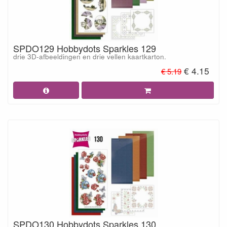
SPDO129 Hobbydots Sparkles 129
drie 3D-afbeeldingen en drie vellen kaartkarton.
€ 4.15
€ 5.19
SPDO130 Hobbydots Sparkles 130