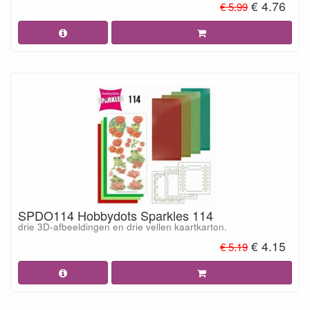
€ 4.76
€ 5.99
SPDO114 Hobbydots Sparkles 114
drie 3D-afbeeldingen en drie vellen kaartkarton.
€ 4.15
€ 5.19