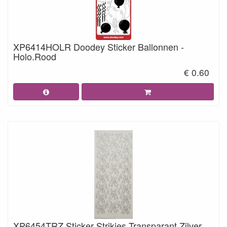
XP6414HOLR Doodey Sticker Ballonnen -
Holo.Rood
€ 0.60
XP6454TRZ Sticker Strikjes Transparant Zilver