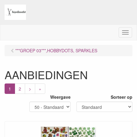
M
e
n
***GROEP 03***,HOBBYDOTS, SPARKLES
u
AANBIEDINGEN
1
2
>
»
Weergave
Sorteer op