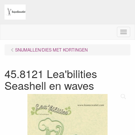
M
e
n
SNIJMALLEN/DIES MET KORTINGEN
u
45.8121 Lea'bilities
Seashell en waves