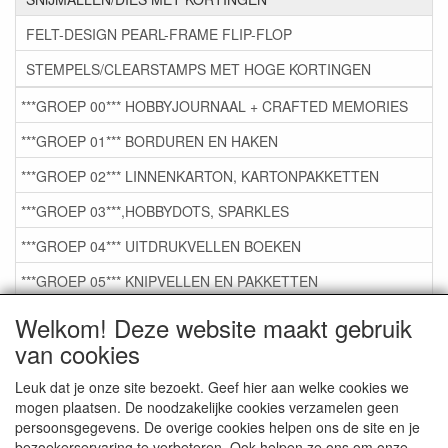
FELT-DESIGN PEARL-FRAME FLIP-FLOP
STEMPELS/CLEARSTAMPS MET HOGE KORTINGEN
***GROEP 00*** HOBBYJOURNAAL + CRAFTED MEMORIES
***GROEP 01*** BORDUREN EN HAKEN
***GROEP 02*** LINNENKARTON, KARTONPAKKETTEN
***GROEP 03***,HOBBYDOTS, SPARKLES
***GROEP 04*** UITDRUKVELLEN BOEKEN
***GROEP 05*** KNIPVELLEN EN PAKKETTEN
***GROEP 06*** TAPE/LIJM SNIJMALLEN STEMPELS
Welkom! Deze website maakt gebruik
van cookies
***GROEP 07*** KAARTEN +SCRAP TOEBEHOREN
***GROEP 08*** TEKENEN EN KLEUREN, GELPEN,MARKER
Leuk dat je onze site bezoekt. Geef hier aan welke cookies we
mogen plaatsen. De noodzakelijke cookies verzamelen geen
***GROEP 09*** KRALEN EN TOEBEHOREN
persoonsgegevens. De overige cookies helpen ons de site en je
bezoekerservaring te verbeteren. Ook helpen ze ons om onze