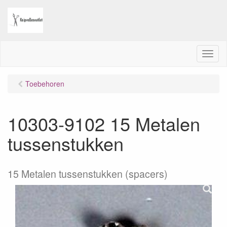
M
e
n
Toebehoren
u
10303-9102 15 Metalen
tussenstukken
15 Metalen tussenstukken (spacers)