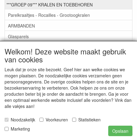
***GROEP 09*** KRALEN EN TOEBEHOREN
Parelkraaltjes - Rocailles - Grootoogkralen
ARMBANDEN
Glasparels
GlasKralen
Welkom! Deze website maakt gebruik
van cookies
Toebehoren
Kettingen om zelf te maken
Leuk dat je onze site bezoekt. Geef hier aan welke cookies we
mogen plaatsen. De noodzakelijke cookies verzamelen geen
LEATHER-LIKE KOORD VIERKANT 5M X3MM €0,50
persoonsgegevens. De overige cookies helpen ons de site en je
bezoekerservaring te verbeteren. Ook helpen ze ons om onze
***GROEP 10*** WENSKAARTEN MET ENV. €0,75
producten beter bij je onder de aandacht te brengen. Ga je voor
een optimaal werkende website inclusief alle voordelen? Vink dan
alle vakjes aan!
Service
Artikelgroepen
Noodzakelijk
Voorkeuren
Statistieken
Marketing
Opslaan