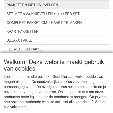
PAKKETTEN MET KNIPVELLEN
SET MET 8 A4 KNIPVELLEN € 0,99 PER SET
COMPLEET PAKKET OM 1 KAART TE MAKEN
KAARTPAKKETTEN
BLOXXX PAKKET
FLOWER FUN PAKKET
***GROEP 06*** TAPE/LIJM SNIJMALLEN STEMPELS
Welkom! Deze website maakt gebruik
van cookies
***GROEP 07*** KAARTEN +SCRAP TOEBEHOREN
***GROEP 08*** TEKENEN EN KLEUREN, GELPEN,MARKER
Leuk dat je onze site bezoekt. Geef hier aan welke cookies we
mogen plaatsen. De noodzakelijke cookies verzamelen geen
***GROEP 09*** KRALEN EN TOEBEHOREN
persoonsgegevens. De overige cookies helpen ons de site en je
bezoekerservaring te verbeteren. Ook helpen ze ons om onze
***GROEP 10*** WENSKAARTEN MET ENV. €0,75
producten beter bij je onder de aandacht te brengen. Ga je voor
een optimaal werkende website inclusief alle voordelen? Vink dan
alle vakjes aan!
Service