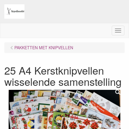
M
e
n
PAKKETTEN MET KNIPVELLEN
u
25 A4 Kerstknipvellen
wisselende samenstelling