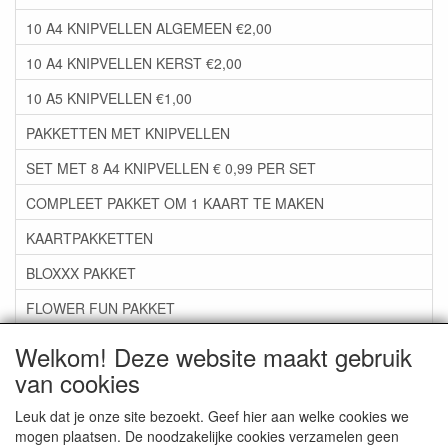
10 A4 KNIPVELLEN ALGEMEEN €2,00
10 A4 KNIPVELLEN KERST €2,00
10 A5 KNIPVELLEN €1,00
PAKKETTEN MET KNIPVELLEN
SET MET 8 A4 KNIPVELLEN € 0,99 PER SET
COMPLEET PAKKET OM 1 KAART TE MAKEN
KAARTPAKKETTEN
BLOXXX PAKKET
FLOWER FUN PAKKET
***GROEP 06*** TAPE/LIJM SNIJMALLEN STEMPELS
Welkom! Deze website maakt gebruik
van cookies
***GROEP 07*** KAARTEN +SCRAP TOEBEHOREN
***GROEP 08*** TEKENEN EN KLEUREN, GELPEN,MARKER
Leuk dat je onze site bezoekt. Geef hier aan welke cookies we
mogen plaatsen. De noodzakelijke cookies verzamelen geen