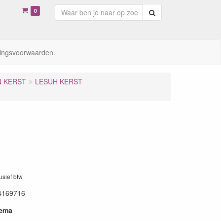
0
Zoeken
ingsvoorwaarden.
N KERST
LESUH KERST
lusief btw
4169716
hema