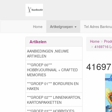
Home
Artikelgroepen
Tel Adres Bankn
Artikelen
Home
Prod
4169716 L
AANBIEDINGEN ,NIEUWE
ARTIKELEN
41697
***GROEP 00***
HOBBYJOURNAAL + CRAFTED
MEMORIES
***GROEP 01*** BORDUREN EN
HAKEN
***GROEP 02*** LINNENKARTON,
KARTONPAKKETTEN
***GROEP 03***,HOBBYDOTS,