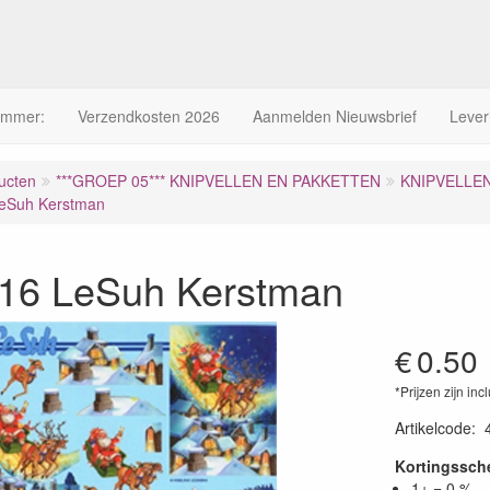
ummer:
Verzendkosten 2026
Aanmelden Nieuwsbrief
Lever
ucten
***GROEP 05*** KNIPVELLEN EN PAKKETTEN
KNIPVELLE
eSuh Kerstman
16 LeSuh Kerstman
€
0.50
*Prijzen zijn inc
Artikelcode
:
Kortingssc
1+ = 0 %