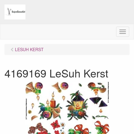
M
e
n
LESUH KERST
u
4169169 LeSuh Kerst