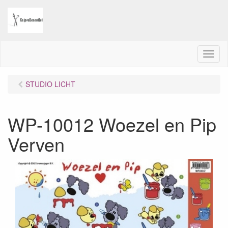
M
e
n
STUDIO LICHT
u
WP-10012 Woezel en Pip
Verven