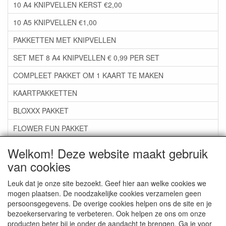
10 A4 KNIPVELLEN KERST €2,00
10 A5 KNIPVELLEN €1,00
PAKKETTEN MET KNIPVELLEN
SET MET 8 A4 KNIPVELLEN € 0,99 PER SET
COMPLEET PAKKET OM 1 KAART TE MAKEN
KAARTPAKKETTEN
BLOXXX PAKKET
FLOWER FUN PAKKET
***GROEP 06*** TAPE/LIJM SNIJMALLEN STEMPELS
Welkom! Deze website maakt gebruik
van cookies
***GROEP 07*** KAARTEN +SCRAP TOEBEHOREN
***GROEP 08*** TEKENEN EN KLEUREN, GELPEN,MARKER
Leuk dat je onze site bezoekt. Geef hier aan welke cookies we
mogen plaatsen. De noodzakelijke cookies verzamelen geen
***GROEP 09*** KRALEN EN TOEBEHOREN
persoonsgegevens. De overige cookies helpen ons de site en je
bezoekerservaring te verbeteren. Ook helpen ze ons om onze
***GROEP 10*** WENSKAARTEN MET ENV. €0,75
producten beter bij je onder de aandacht te brengen. Ga je voor