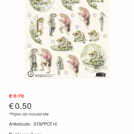
€ 0.70
€
0.50
*Prijzen zijn inclusief btw
Artikelcode
:
STAPPOT16