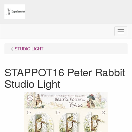
M
e
n
STUDIO LICHT
u
STAPPOT16 Peter Rabbit
Studio Light