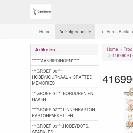
Home
Artikelgroepen
Tel Adres Bankn
Artikelen
Home
Prod
4169909 L
******AANBIEDINGEN*****
***GROEP 00***
41699
HOBBYJOURNAAL + CRAFTED
MEMORIES
***GROEP 01*** BORDUREN EN
HAKEN
***GROEP 02*** LINNENKARTON,
KARTONPAKKETTEN
***GROEP 03***,HOBBYDOTS,
SPARKLES