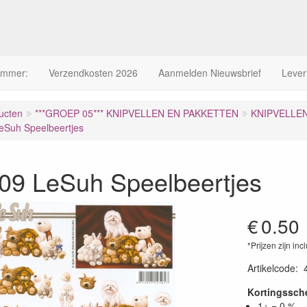
ummer:
Verzendkosten 2026
Aanmelden Nieuwsbrief
Lever
ucten
***GROEP 05*** KNIPVELLEN EN PAKKETTEN
KNIPVELLE
eSuh Speelbeertjes
09 LeSuh Speelbeertjes
€
0.50
*Prijzen zijn inc
Artikelcode
:
Kortingssc
1+ = 0 %