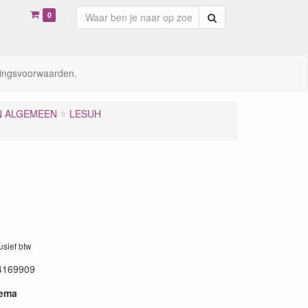
0
Zoeken
ingsvoorwaarden.
N ALGEMEEN
LESUH
lusief btw
4169909
hema