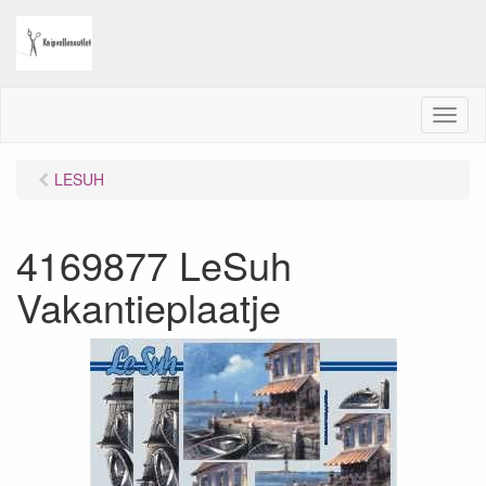
M
e
n
LESUH
u
4169877 LeSuh
Vakantieplaatje