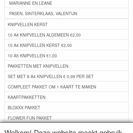
MARIANNE EN LEANE
PASEN, SINTERKLAAS, VALENTIJN
KNIPVELLEN KERST
10 A4 KNIPVELLEN ALGEMEEN €2,00
10 A4 KNIPVELLEN KERST €2,00
10 A5 KNIPVELLEN €1,00
PAKKETTEN MET KNIPVELLEN
SET MET 8 A4 KNIPVELLEN € 0,99 PER SET
COMPLEET PAKKET OM 1 KAART TE MAKEN
KAARTPAKKETTEN
BLOXXX PAKKET
FLOWER FUN PAKKET
***GROEP 06*** TAPE/LIJM SNIJMALLEN STEMPELS
Welkom! Deze website maakt gebruik