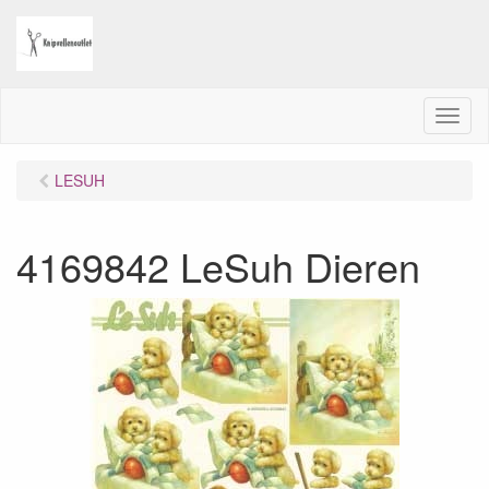
M
e
n
LESUH
u
4169842 LeSuh Dieren