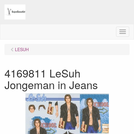
M
e
n
LESUH
u
4169811 LeSuh
Jongeman in Jeans