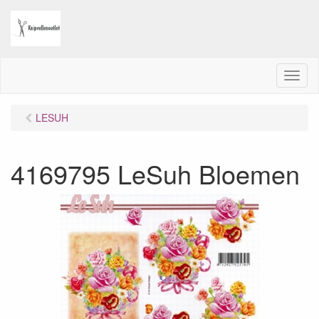
M
e
n
LESUH
u
4169795 LeSuh Bloemen