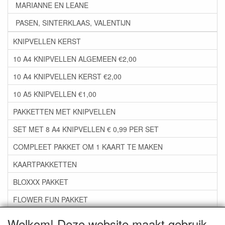
MARIANNE EN LEANE
PASEN, SINTERKLAAS, VALENTIJN
KNIPVELLEN KERST
10 A4 KNIPVELLEN ALGEMEEN €2,00
10 A4 KNIPVELLEN KERST €2,00
10 A5 KNIPVELLEN €1,00
PAKKETTEN MET KNIPVELLEN
SET MET 8 A4 KNIPVELLEN € 0,99 PER SET
COMPLEET PAKKET OM 1 KAART TE MAKEN
KAARTPAKKETTEN
BLOXXX PAKKET
FLOWER FUN PAKKET
***GROEP 06*** TAPE/LIJM SNIJMALLEN STEMPELS
Welkom! Deze website maakt gebruik