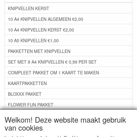
KNIPVELLEN KERST
10 A4 KNIPVELLEN ALGEMEEN €2,00
10 A4 KNIPVELLEN KERST €2,00
10 A5 KNIPVELLEN €1,00
PAKKETTEN MET KNIPVELLEN
SET MET 8 A4 KNIPVELLEN € 0,99 PER SET
COMPLEET PAKKET OM 1 KAART TE MAKEN
KAARTPAKKETTEN
BLOXXX PAKKET
FLOWER FUN PAKKET
***GROEP 06*** TAPE/LIJM SNIJMALLEN STEMPELS
Welkom! Deze website maakt gebruik
van cookies
***GROEP 07*** KAARTEN +SCRAP TOEBEHOREN