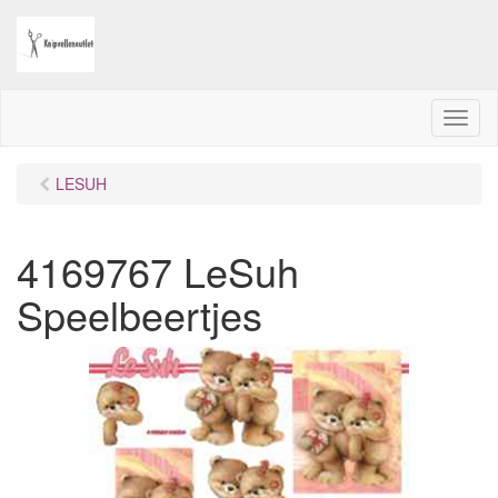
M
e
n
LESUH
u
4169767 LeSuh
Speelbeertjes