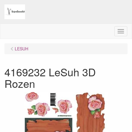
M
e
n
LESUH
u
4169232 LeSuh 3D
Rozen