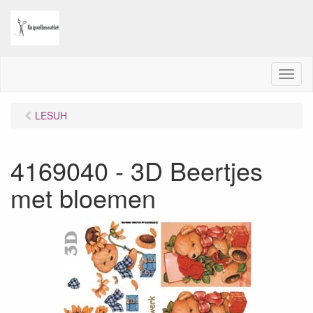
M
e
n
LESUH
u
4169040 - 3D Beertjes
met bloemen