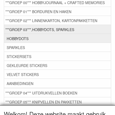
***GROEP 00*** HOBBYJOURNAAL + CRAFTED MEMORIES
***GROEP 01*** BORDUREN EN HAKEN
***GROEP 02*** LINNENKARTON, KARTONPAKKETTEN
***GROEP 03***,HOBBYDOTS, SPARKLES
HOBBYDOTS
SPARKLES
STICKERSETS
GEKLEURDE STICKERS
VELVET STICKERS
AANBIEDINGEN
***GROEP 04*** UITDRUKVELLEN BOEKEN
***GROEP 05*** KNIPVELLEN EN PAKKETTEN
***GROEP 06*** TAPE/LIJM SNIJMALLEN STEMPELS
Welkom! Deze website maakt gebruik