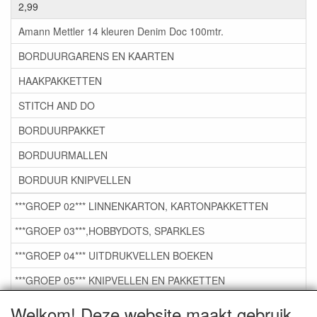
2,99
Amann Mettler 14 kleuren Denim Doc 100mtr.
BORDUURGARENS EN KAARTEN
HAAKPAKKETTEN
STITCH AND DO
BORDUURPAKKET
BORDUURMALLEN
BORDUUR KNIPVELLEN
***GROEP 02*** LINNENKARTON, KARTONPAKKETTEN
***GROEP 03***,HOBBYDOTS, SPARKLES
***GROEP 04*** UITDRUKVELLEN BOEKEN
***GROEP 05*** KNIPVELLEN EN PAKKETTEN
***GROEP 06*** TAPE/LIJM SNIJMALLEN STEMPELS
Welkom! Deze website maakt gebruik