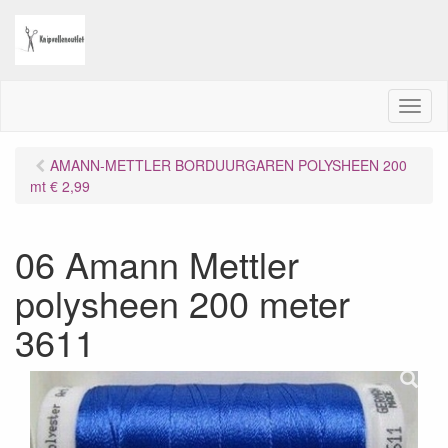
M
e
n
AMANN-METTLER BORDUURGAREN POLYSHEEN 200
u
mt € 2,99
06 Amann Mettler
polysheen 200 meter
3611