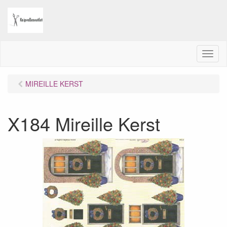
M
e
n
MIREILLE KERST
u
X184 Mireille Kerst