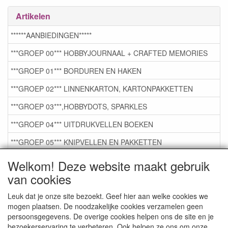
Artikelen
******AANBIEDINGEN*****
***GROEP 00*** HOBBYJOURNAAL + CRAFTED MEMORIES
***GROEP 01*** BORDUREN EN HAKEN
***GROEP 02*** LINNENKARTON, KARTONPAKKETTEN
***GROEP 03***,HOBBYDOTS, SPARKLES
***GROEP 04*** UITDRUKVELLEN BOEKEN
***GROEP 05*** KNIPVELLEN EN PAKKETTEN
***GROEP 06*** TAPE/LIJM SNIJMALLEN STEMPELS
Welkom! Deze website maakt gebruik
van cookies
***GROEP 07*** KAARTEN +SCRAP TOEBEHOREN
***GROEP 08*** TEKENEN EN KLEUREN, GELPEN,MARKER
Leuk dat je onze site bezoekt. Geef hier aan welke cookies we
mogen plaatsen. De noodzakelijke cookies verzamelen geen
***GROEP 09*** KRALEN EN TOEBEHOREN
persoonsgegevens. De overige cookies helpen ons de site en je
bezoekerservaring te verbeteren. Ook helpen ze ons om onze