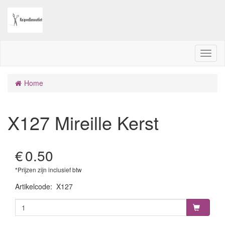
M
e
n
Home
u
X127 Mireille Kerst
€
0.50
*Prijzen zijn inclusief btw
Artikelcode
:
X127