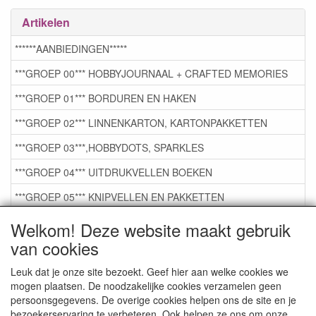
Artikelen
******AANBIEDINGEN*****
***GROEP 00*** HOBBYJOURNAAL + CRAFTED MEMORIES
***GROEP 01*** BORDUREN EN HAKEN
***GROEP 02*** LINNENKARTON, KARTONPAKKETTEN
***GROEP 03***,HOBBYDOTS, SPARKLES
***GROEP 04*** UITDRUKVELLEN BOEKEN
***GROEP 05*** KNIPVELLEN EN PAKKETTEN
***GROEP 06*** TAPE/LIJM SNIJMALLEN STEMPELS
Welkom! Deze website maakt gebruik
van cookies
***GROEP 07*** KAARTEN +SCRAP TOEBEHOREN
***GROEP 08*** TEKENEN EN KLEUREN, GELPEN,MARKER
Leuk dat je onze site bezoekt. Geef hier aan welke cookies we
mogen plaatsen. De noodzakelijke cookies verzamelen geen
***GROEP 09*** KRALEN EN TOEBEHOREN
persoonsgegevens. De overige cookies helpen ons de site en je
bezoekerservaring te verbeteren. Ook helpen ze ons om onze