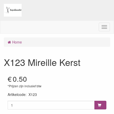
M
e
n
Home
u
X123 Mireille Kerst
€
0.50
*Prijzen zijn inclusief btw
Artikelcode
:
X123