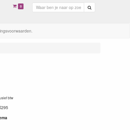
0
Zoeken
ingsvoorwaarden.
lusief btw
X295
hema