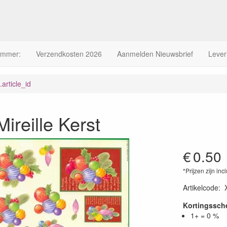
ummer:
Verzendkosten 2026
Aanmelden Nieuwsbrief
Lever
article_id
ireille Kerst
€
0.50
*Prijzen zijn inc
Artikelcode
:
Kortingssc
1+ = 0 %