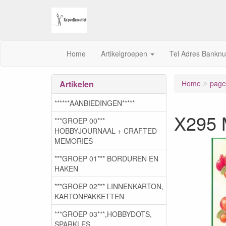
Home
Artikelgroepen
Tel Adres Bankn
Artikelen
Home
page.
******AANBIEDINGEN*****
X295 M
***GROEP 00***
HOBBYJOURNAAL + CRAFTED
MEMORIES
***GROEP 01*** BORDUREN EN
HAKEN
***GROEP 02*** LINNENKARTON,
KARTONPAKKETTEN
***GROEP 03***,HOBBYDOTS,
SPARKLES