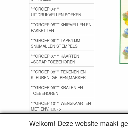
***GROEP 04***
UITDRUKVELLEN BOEKEN
***GROEP 05*** KNIPVELLEN EN
PAKKETTEN
***GROEP 06*** TAPE/LIJM
SNIJMALLEN STEMPELS
***GROEP 07*** KAARTEN
+SCRAP TOEBEHOREN
***GROEP 08*** TEKENEN EN
KLEUREN, GELPEN,MARKER
***GROEP 09*** KRALEN EN
TOEBEHOREN
***GROEP 10*** WENSKAARTEN
MET ENV. €0,75
Welkom! Deze website maakt geb
Service