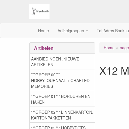
Home
Artikelgroepen
Tel Adres Bankn
Artikelen
Home
page.
AANBIEDINGEN ,NIEUWE
ARTIKELEN
X12 Mi
***GROEP 00***
HOBBYJOURNAAL + CRAFTED
MEMORIES
***GROEP 01*** BORDUREN EN
HAKEN
***GROEP 02*** LINNENKARTON,
KARTONPAKKETTEN
***GROEP 03***,HOBBYDOTS,