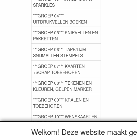
SPARKLES
***GROEP 04***
UITDRUKVELLEN BOEKEN
***GROEP 05*** KNIPVELLEN EN
PAKKETTEN
***GROEP 06*** TAPE/LIJM
SNIJMALLEN STEMPELS
***GROEP 07*** KAARTEN
+SCRAP TOEBEHOREN
***GROEP 08*** TEKENEN EN
KLEUREN, GELPEN,MARKER
***GROEP 09*** KRALEN EN
TOEBEHOREN
***GROEP 10*** WENSKAARTEN
MET ENV. €0,75
Welkom! Deze website maakt geb