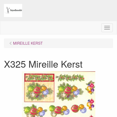
M
e
n
MIREILLE KERST
u
X325 Mireille Kerst