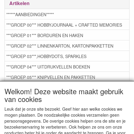
Artikelen
******AANBIEDINGEN*****
***GROEP 00*** HOBBYJOURNAAL + CRAFTED MEMORIES
***GROEP 01*** BORDUREN EN HAKEN
***GROEP 02*** LINNENKARTON, KARTONPAKKETTEN
***GROEP 03***,HOBBYDOTS, SPARKLES
***GROEP 04*** UITDRUKVELLEN BOEKEN
***GROEP 05*** KNIPVELLEN EN PAKKETTEN
***GROEP 06*** TAPE/LIJM SNIJMALLEN STEMPELS
Welkom! Deze website maakt gebruik
van cookies
***GROEP 07*** KAARTEN +SCRAP TOEBEHOREN
***GROEP 08*** TEKENEN EN KLEUREN, GELPEN,MARKER
Leuk dat je onze site bezoekt. Geef hier aan welke cookies we
mogen plaatsen. De noodzakelijke cookies verzamelen geen
***GROEP 09*** KRALEN EN TOEBEHOREN
persoonsgegevens. De overige cookies helpen ons de site en je
bezoekerservaring te verbeteren. Ook helpen ze ons om onze
***GROEP 10*** WENSKAARTEN MET ENV. €0,75
producten beter bij je onder de aandacht te brengen. Ga je voor