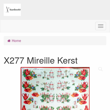
M
e
n
Home
u
X277 Mireille Kerst